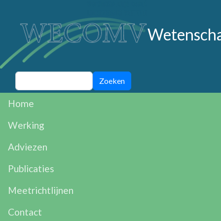
Overslaan en naar de inhoud gaan
Wetenschap
Zoeken
Zoeken
Main navigation
Home
Werking
Adviezen
Publicaties
Meetrichtlijnen
Contact